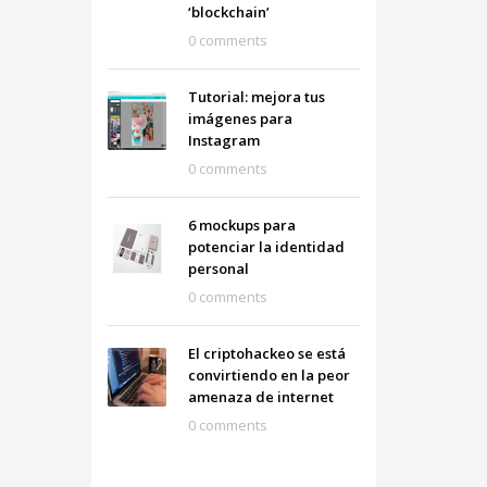
‘blockchain’
0 comments
Tutorial: mejora tus
imágenes para
Instagram
0 comments
6 mockups para
potenciar la identidad
personal
0 comments
El criptohackeo se está
convirtiendo en la peor
amenaza de internet
0 comments