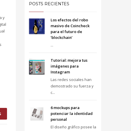
POSTS RECIENTES
a y
Los efectos del robo
ital
masivo de Coincheck
ual
para el futuro de
‘blockchain’
s
...
Tutorial: mejora tus
imágenes para
Instagram
Las redes sociales han
demostrado su fuerza y
c...
6 mockups para
potenciar la identidad
S
personal
El diseño gráfico posee la