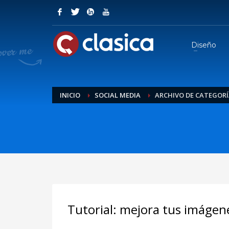
COMO CONTARTAR NUESTRO SOPOR
1
2
Ingresar o Crear una Cuenta.
E
Diseño
Si aun no te hemos agregado a nuestro Team de Slack s
INICIO
SOCIAL MEDIA
ARCHIVO DE CATEGORÍ
Tutorial: mejora tus imágen