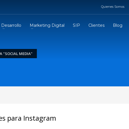
Quienes Somos
TE
3
nvianos tu solicitud.
Recibiras &
Un Email o
Desarrollo
Marketing Digital
SIP
Clientes
Blog
Llamada
de Inmediato
olicitalo a nuestro correo contacto@clasicapublicidad.es Gracias!
A "SOCIAL MEDIA"
es para Instagram